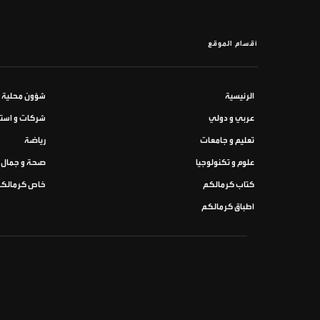
أقسام الموقع
الرئيسية
شؤون محلية
عربي و دولي
شركات و استث
تعليم و جامعات
رياضة
علوم و تكنولوجيا
صحة و جمال
كتاب كرمالكم
خاص كرمالك
اطباق كرمالكم