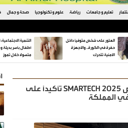
ثمار
تعليم و جامعات
رياضة
علوم و تكنولوجيا
صحة و جمال
ك
العثور على شخص متوفيًا داخل
حفرة في الكورة.. والأجهزة
الأمنية تتحرك
متسولا خلال تموز
ا
أورنج الأردن تجدد دعمها لمعرض SMARTECH 2025 تأكيداً على
 في المملكة