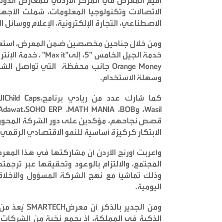
الاتصالات وتكنولوجيا المعلومات، شملت الأجهزة 
الاصطناعي، التجارة الإلكترونية، الإعلام ووسائل 
ومن خلال جناحين مخصصين ضمن المعرض، استعرضت 
خدمة الجيل الخامس "5
، إلى
"Max it"
، خدمة الإنت
Orange Money
جانب محفظة
التي تواصل الشر
وسهلة الاستخدام
.
كما شارك عدد من ريادي برنامج
،
Child Caps
ال
Wasil
، و
BOB
،
MATH MANIA
،
SOHO ERP
،
Adawat
قصص نجاحهم، مؤكدين على دور الشركة المحوري ف
الابتكار كركيزة أساسية للنمو الاقتصادي الرقمي
وأعربت أورنج الأردن أن مشاركتها في هذا المعرض
المجتمع، والالتزام بالوعود وتحقيقها عبر ترجمت
وذلك تماشياً مع نهج الشركة المسؤول والأخلا
اليومية
.
ومن الجدير بالذكر أن معرض
SMARTECH
يُعدّ م
الذكية في المملكة، إذ يجمع نخبة من الشركات ال