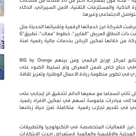
أقيم المعرض في المركز الأردني للمعارض الدولية – مكة مول بمشاركة أكثر من 20 قطاعاً من قطاعات
الذكية والمستلزمات التقنية، الأمن السيبراني، الذكاء
التواصل الاجتماعي وغيرها
.
الشركة أبرز خدماتها الرقمية وتقنياتها الحديثة مثل
رنت ذات النطاق العريض "الفايبر"، خطوط "معاك"، تطبيق
G"
كة من خلالها تمكين الزبائن بخدمات مالية رقمية آمنة
تابع لمركز أورنج الرقمي ومن بينهم
BIG by Orange
في جناح خاص ضمن المعرض وتم تسليط الضوء على
ي تطوير منظومة ريادة الأعمال الوطنية وتعزيز ثقافة
.
 تأتي انسجاماً مع سعيها الدائم لتحقيق أثر إيجابي على
ها إلى مبادرات ملموسة تسهم في تمكين الأفراد رقمياً،
قي في تقديم تجارب رقمية متكاملة تعزز حياة زبائنها
ن أبرز الفعاليات المتخصّصة في التكنولوجيا والتطبيقات
محلية والإقليمية والعالمية لاستعراض أحدث الابتكارات