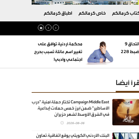
تاب كرمالكم
خاص كرمالكم
اطباق كرمالكم
‏التنمية الاجتماعية: التحاق 9
محكمة أردنية توافق على
أطفال بأسر بديلة وضبط 228
تغيير اسم عائلة تسبب بحرج
اجتماعي وادبي!
قرأ أيضا
Campaign Middle East تختار حملة أمنية "درب
الأساطير" ضمن أبرز خمس حملات إبداعية
في الشرق الأوسط لشهر حزيران
2026-08-06
البنك الأردني الكويتي يوقع اتفاقية تعاون