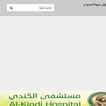
ؤول: مروة البحيري