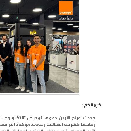
كرمالكم :
جددت أورنج الأردن دعمها لمعرض "التكنولوجيا ا
رعايتها كشريك اتصالات رسمي، مؤكدةً التزامها