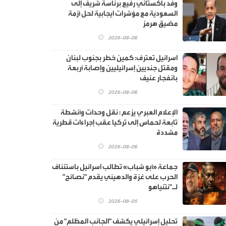
وفد باكستاني رفيع برئاسة شريف إلى
السعودية مع مؤشرات ايجابية لحل أزمة
مضيق هرمز
2026-08-06
اسرائيل تعترف: كمين خطر بجنوب لبنان
ومقتل جنديين إسرائيليين وإصابة أربعة
بانفجار عنيف
2026-08-06
الإعلام العبري يزعم : نقل وحدات وأنشطة
تابعة لحماس إلى تركيا عقب إجراءات قطرية
مشددة
2026-08-06
جماعة «أبو شباب» تطالب اسرائيل باستئناف
الحرب على غزة والدهيني يقدم "نصائح"
لـ"نتنياهو
2026-08-05
تحليل إسرائيلي يكشف "الجانب المظلم" من