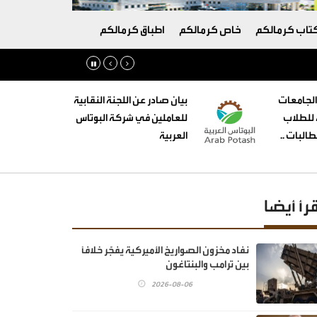
تاب كرمالكم
خاص كرمالكم
اطباق كرمالكم
الجامعات
بيان صادر عن اللجنة النقابية
ه للطلاب
للعاملين في شركة البوتاس
البات ..
العربية
قرأ أيضا
نفاد مخزون الصواريخ الأميركية يفجّر خلافًا
بين ترامب والبنتاغون
2026-08-06