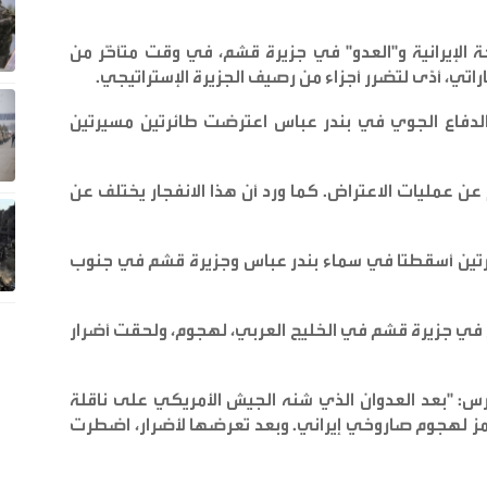
ة الإيرانية و"العدو" في جزيرة قشم، في وقت متأخّر من
تي، أدّى لتضرر أجزاء من رصيف الجزيرة الإستراتيجي
.
مة الدفاع الجوي في بندر عباس اعترضت طائرتين مسيرتين
 عن عمليات الاعتراض. كما ورد أن هذا الانفجار يختلف عن
طائرتين أسقطتا في سماء بندر عباس وجزيرة قشم في جنوب
 في جزيرة قشم في الخليج العربي، لهجوم، ولحقت أضرار
: "بعد العدوان الذي شنه الجيش الأمريكي على ناقلة
ز لهجوم صاروخي إيراني. وبعد تعرضها لأضرار، اضطرت