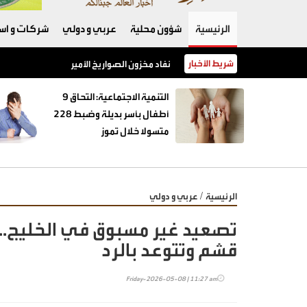
الرئيسية
شؤون محلية
عربي و دولي
شركات و است
شريط الأخبار
نفاد مخزون الصواريخ الأميركية يفجّر خلافًا بين 
‏التنمية الاجتماعية: التحاق 9
أطفال بأسر بديلة وضبط 228
متسولا خلال تموز
/
الرئيسية
عربي و دولي
تصعيد غير مسبوق في الخليج.. 
قشم وتتوعد بالرد
Friday-2026-05-08 | 11:27 am