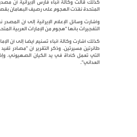
كذلك قالت وكالة أنباء فارس الإيرانية أن مصدراً 
المتحدة نفّذت الهجوم على رصيف البهامان بقصف
وأشارت وسائل الإعلام الإيرانية إلى أن المصدر
التفجيرات بأنها "هجوم من الإمارات العربية المتح
كذلك أشارت وكالة أنباء تسنيم أيضاً إلى أن الإ
طائرتين مسيرتين. وذكر التقرير أن "مصادر تُفيد
التي تعمل كأداة في يد الكيان الصهيوني. وإذا 
العدائي
".