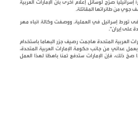
إسرائيلياً صرّح لوسائل إعلام أخرى بأن الإمارات العربية
 جوي من طائراتها المقاتلة
.
 نفى تورط إسرائيل في العملية. ووصفت وكالة أنباء مهر
دة على إيران
".
مارات العربية المتحدة هاجمت رصيف جزر البهاما باستخدام
 بعمل عدائي من جانب حكومة الإمارات العربية المتحدة،
صحّ ذلك، فإن الإمارات ستدفع ثمناً باهظاً لهذا العمل