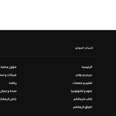
أقسام الموقع
الرئيسية
شؤون محلية
عربي و دولي
شركات و استث
تعليم و جامعات
رياضة
علوم و تكنولوجيا
صحة و جمال
كتاب كرمالكم
خاص كرمالك
اطباق كرمالكم