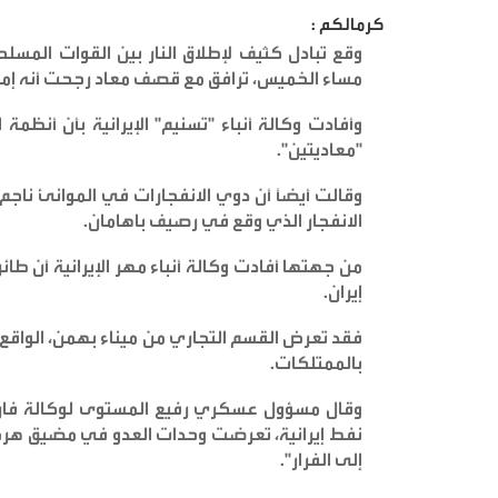
كرمالكم :
وقع تبادل كثيف لإطلاق النار بين القوات المسلح
مساء الخميس، ترافق مع قصف معاد رجحت أنه إمارا
وأفادت وكالة أنباء "تسنيم" الإيرانية بأن أنظ
"معاديتين
".
وقالت أيضاً أن دوي الانفجارات في الموانئ ناجم
الانفجار الذي وقع في رصيف باهامان
.
من جهتها أفادت وكالة أنباء مهر الإيرانية أن 
إيران
.
فقد تعرض القسم التجاري من ميناء بهمن، الواقع
بالممتلكات
.
وقال مسؤول عسكري رفيع المستوى لوكالة فارس
نفط إيرانية، تعرضت وحدات العدو في مضيق هرم
إلى الفرار
".