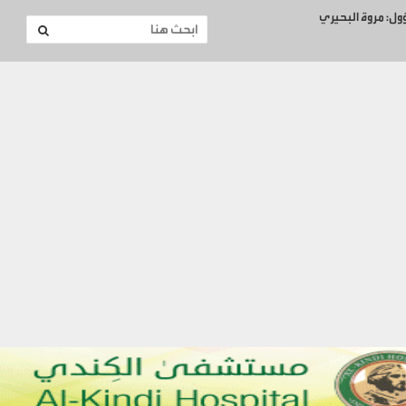
ؤول: مروة البحيري