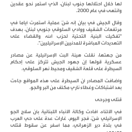
لها خلال احتلالها جنوب لبنان، الذي استمر نحو عقدين
وانتهى في عام 2000
.
وقال الجيش في بيان إنه شنّ عملية استمرت أياما في
مرتفعات الشقيف ووادي السلوقي جنوبي لبنان، بهدف
"تفكيك البنية التحتية لحزب الله والقضاء على
التهديدات المباشرة للمدنيين الإسرائيليين
".
من جهتها، نقلت هيئة البث الإسرائيلية عن مصادر
عسكرية قولها إن جهود الجيش تتركز على إحكام
السيطرة على قلعة الشقيف ومحيط نهر السلوقي
.
وأضافت المصادر أن السيطرة على هذه المواقع جاءت
بعد اشتباكات وغطاء ناري مكثف من البر والجو
.
قتلى وجرحى
في الأثناء، أفادت وكالة الأنباء اللبنانية بأن سلاح الجو
الإسرائيلي شنّ، فجر اليوم، غارات عدة على حي العرب
في بلدة دير الزهراني، مما أسفر عن سقوط قتلى
وجرحى
.