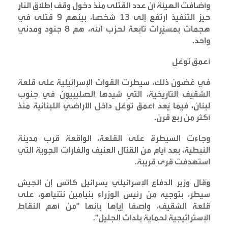
وأضافت الهيئة أن عدد القتلى منذ دخول وقف إطلاق النار
حيز التنفيذ ارتفع إلى 13 شخصا، بينهم 9 قتلى في
هجمات بمسيّرات تابعة لحزب الله، هم 8 جنود ومدني
واحد
.
أعمق توغل
في غضون ذلك، سيطرت القوات الإسرائيلية على قلعة
الشقيف التاريخية، التي شيدها الصليبيون في جنوب
لبنان، فيما يُعد أعمق توغل داخل الأراضي اللبنانية منذ
أكثر من ربع قرن
.
وجاءت السيطرة على القلعة، الواقعة قرب مدينة
النبطية، بعد أيام من القتال العنيف والغارات الجوية التي
استهدفت قرى قريبة
.
وقال وزير الدفاع الإسرائيلي يسرائيل كاتس إن الجيش
سيطر، بتوجيه من رئيس الوزراء بنيامين نتنياهو، على
قلعة الشقيف، واصفا إياها بأنها "من أهم النقاط
الإستراتيجية لحماية بلدات الجليل
".