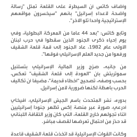
وأضاف كاتس أن السيطرة على القلعة تمثل "رسالة
واضحة لأعداء إسرائيل" بأنهم "سيخسرون مواقعهم
الإستراتيجية واحدا تلو الآخر
".
وتابع كاتس: "بعد 44 عاما من المعركة البطولية، وفي
يوم إحياء ذكرى الجنود الذين سقطوا في حرب لبنان
الأولى عام 1982، عاد الجنود إلى قمة قلعة الشقيف
ورفعوا من جديد العلم الإسرائيلي فوقها
".
من جانبه، صرّح وزير المالية الإسرائيلي بتسلئيل
سموتريتش بأن "العودة إلى قلعة الشقيف" تعكس،
بحسب وصفه، تصحيح "أخطاء قديمة"، مضيفا أن تكاليف
الحرب باهظة لكنها ضرورية لأمن إسرائيل
.
بدوره، نشر المتحدث باسم الجيش الإسرائيلي، أفيخاي
أدرعي، صورة عبر منصة إكس تُظهر جنودا إسرائيليين
أثناء تجولهم خارج القلعة، التي كان وزير الثقافة اللبناني
قد حذّر من احتمال تعرضها لقصف مباشر
.
وكانت القوات الإسرائيلية قد اتخذت قلعة الشقيف قاعدة