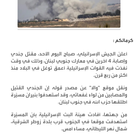
كرمالكم :
أعلن الجيش الإسرائيلي، صباح اليوم الأحد، مقتل جندي
وإصابة 4 آخرين في معارك جنوبي لبنان، وذلك في وقت
نفذت فيه القوات الإسرائيلية أعمق توغل في البلاد منذ
أكثر من ربع قرن
.
ونقل موقع "والا" عن مصدر قوله إن الجندي القتيل
والمصابين من لواء غفعاتي، وقد استُهدفوا بنيران مسيّرة
أطلقها حزب الله في جنوب لبنان
.
من جهتها، أفادت هيئة البث الإسرائيلية بأن المسيّرة
استهدفت موقعا في الجنوب قرب بلدة زوطر الشرقية،
شمال نهر الليطاني، مساء أمس
.