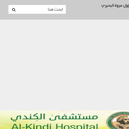
ؤول: مروة البحيري