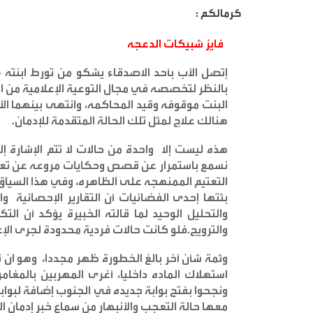
كرمالكم :
فايز شبيكات الدعجه
بالنظر لتخصصه في مجال التوعية الإعلامية من ال
البنت موقوفه وقيد المحاكمه، وانتهى بينهما الأ
هنالك علاج لمثل تلك الحالة المتقدمة للإدمان
.
هذه ليست إلا واحدة من حالات لا تتم الإشارة إليه
نسمع باستمرار عن قصص وحكايات مروعه عن تعاطي
التعتيم الممنهجه على الظاهره، وفي هذا السياق 
بثتها إحدى الفضائيات أن التقارير الإحصائية و
والتحليل الوحيد لما قالته الخبيرة يؤكد أن الت
والترويج.فلو كانت حالات فردية محدودة لجرى الإعل
وثمة شأن آخر بالغ الخطورة ظهر مجددا، وهو ان 
استهلاك الماده داخليا، أغرى المهربين بالمغا
ونجحوا بفتح بوابة جديده في الجنوب إضافة لبواب
معها حالة التعجب والأنبهار من سماع خبر إدمان ال