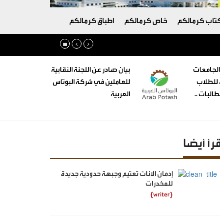
تاب كرمالكم
خاص كرمالكم
اطباق كرمالكم
الجامعات
بيان صادر عن اللجنة النقابية
ه للطلاب
للعاملين في شركة البوتاس
البات ..
العربية
قرأ أيضا
إدمان الاناث تعتيم وجبهة حدودية جديدة
للمخدرات
{writer}