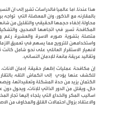
هذا عندنا. أما عالميا فالدراسات تشير إلى ان ال
بالمقارنه مع الذكور، وأن المعضلة التي تواجه
محاولة إخفاء حجمها الحقيقي والتقليل من شأنها 
المكافحة تسير في اتجاهها الصحيح، والتشكيك 
متصلة بتشوية صوره الاسرة والعشيرة رغم وضو
واستخدامهن للترويج مما يسهم في تعميق الأزمات 
لانهيار الاستقرار العائلي على نحو شامل كانت 
وتقاليد عريقة مانعة للإدمان النسائي
.
إن مكافحة عمليات إظهار حقيقة إدمان الاناث، و
للكشف عنها يؤدي إلى انكماش الثقه بالتقاري
الكتمان يزيد من حدة المشكلة وتعقيداتها، ويُصَ
حال، ويقلل من الدور الذاتي للإناث، ويحول دون 
أساليب المكر والخداع التي يلجاء إليها تجار المخ
والاعتقاد بزوال احتمالات القلق والمخاوف من ألاصا