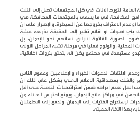
نسبة العامة لتورط الاناث في كل المجتمعات تصل إلى الثلث
 برامج المكافحة في ما يسمى بالمجتمعات المحافظة هي
أو عدم الاعتراف بخروجها عن السيطرة، والإصرار على أن
بأي أصوات أو أقلام تشير إلى الحقيقة بذريعة عبثية
ح الصورة القاتمة لانزلاق نسائهم نحو الإدمان، بل
المحلية، والولوج فعليا في مرحلة تشبه المراحل الأولى
تبدو مستبعدة في مجتمع يظن أنه يتمتع بثروات أخلاقية،
عدم الالتفات لدعوات الخبراء والإعلاميين وعموم الناس
ر والشك بمصداقية الإعلام الأمني بشكل عام، ذلك أن
عب الحل لعدم إدراجه ضمن استراتيجيات التوعية على أقل
علاجهن في مراكز علاج الإدمان. ويمنع احتراس العائله من
درات لإستدراج الفتيات إلى الإدمان، وتدفع إلى الاطمئنان
به بهذا الآفة المميته
.