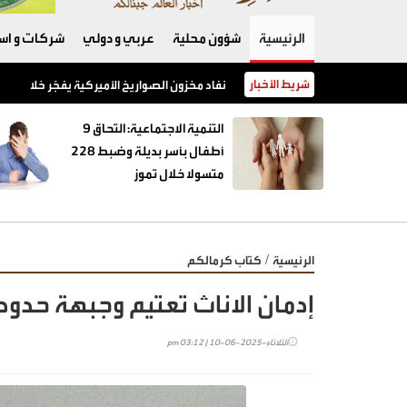
الرئيسية
شؤون محلية
عربي و دولي
شركات و است
شريط الأخبار
نفاد مخزون الصواريخ الأميركية يفجّر خلافًا بين 
‏التنمية الاجتماعية: التحاق 9
أطفال بأسر بديلة وضبط 228
متسولا خلال تموز
/
الرئيسية
كتاب كرمالكم
إدمان الاناث تعتيم وجبهة حدود
الثلاثاء-2025-06-10 | 03:12 pm