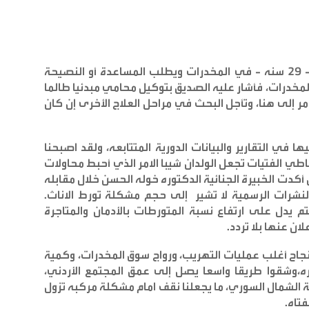
إتصل الأب بأحد الاصدقاء يشكو من تورط ابنته - ٢٩ سنه - في المخدرات ويطلب المساعدة أو النصيحة
مخدرات، فأشار عليه الصديق بتوكيل محامي مبدئيا طالما
مر إلى هنا، وتأجل البحث في مراحل العلاج الأخرى إن كان
ا في التقارير والبيانات الدورية المتتابعه، ولقد اصبحنا
 الفتيات تجعل الولدان شيبا الامر الذي أحبط محاولات
أكدت الخبيرة الجنائية الدكتوره خوله الحسن خلال مقابله
النشرات الرسمية لا تشير إلى حجم مشكلة تورط الاناث.
كتم يدل على ارتفاع نسبة المتورطات بالأدمان والمتاجرة
ان عنها بلا تردد
.
نجاح أغلب عمليات التهريب، ورواج سوق المخدرات، وكمية
مره،وشقوا طريقا واسعا يصل إلى عمق المجتمع الأردني،
ة الشمال السوري، ما يجعلنا نقف امام مشكلة مركبه تزول
فتاه
.