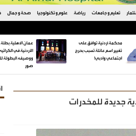
ثمار
تعليم و جامعات
رياضة
علوم و تكنولوجيا
صحة و جمال
ك
ترامب والبنتاغون
محكمة أردنية توافق على
عمان الاهلية بطلة 
تغيير اسم عائلة تسبب بحرج
الأردنية في الكراتي
اجتماعي وادبي!
ووصيفه البطولة للط
صور
ا
ية جديدة للمخدرات