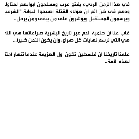
في هذا الزمن الرديء يفتح عرب ومسلمون أبوابهم لعتاولة ال
ودهم في ظن آثم أن هؤلاء القتلة أصبحوا البوابة "الشرعية" 
ويرسمون المستقبل ويؤشرون على من يبقى ومن يرحل..
غاب عنا أن حتمية الدم عبر تاريخ البشرية صراعاتها هي التي 
هي التي ترسم نهايات كل صراع، وإن يكون الثمن كبيرًا...
علمنا تاريخنا أن فلسطين تكون أول الهزيمة عندما تنهار أمتنا..
لهذه الأمة..