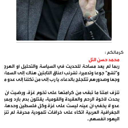
كرمالكم :
محمد حسن التل
ربما لم يعد مساحة للحديث في السياسة والتحليل أو الهرج في
و"تشع" جوعًا وتدميرًا، تشرئب أعناق الثابتين هناك إلى السم
وجعًا وصدورهم تتلجلج بالدعاء، يا رب إلى من تكلنا إلى عدو ملكته
تنزف أمتنا ما تبقى من كرامتها على تخوم غزة، ورضيت أن ت
يحدث لأخوة الرحم والعقيدة والقومية، يقتلون بدم بارد وبمبا
عدو لا يخفي أن عينه ليست على غزة وكل فلسطين وحدها، بل 
الجغرافية العربية اتكاء على خرافات تلمودية محرفة لم تنز
اليهود أنفسهم..