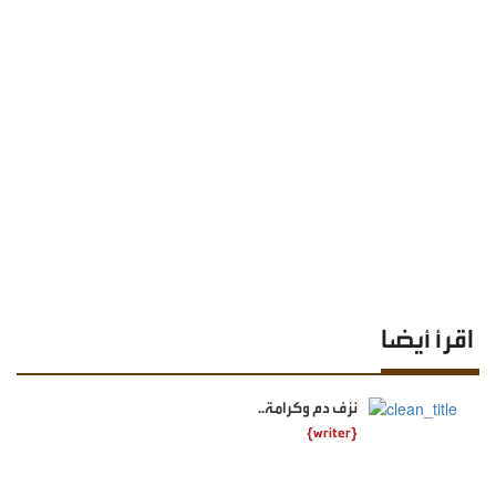
اقرأ أيضا
نزف دم وكرامة..
{writer}