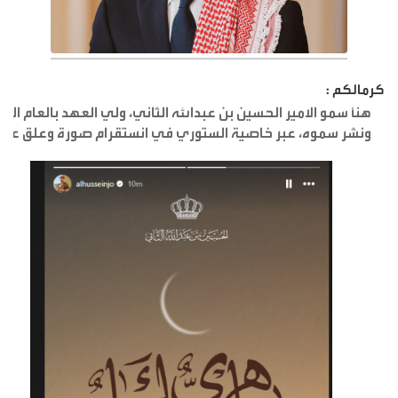
كرمالكم :
هنأ سمو الامير الحسين بن عبدالله الثاني، ولي العهد بالعام اله
ونشر سموه، عبر خاصية الستوري في انستقرام صورة وعلق عليها