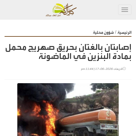
Toggl
navig
/
الرئيسية
شؤون محلية
إصابتان بالغتان بحريق صهريج محمل
بمادة البنزين في الماضونة
الأربعاء-2026-06-17 | 11:44 pm