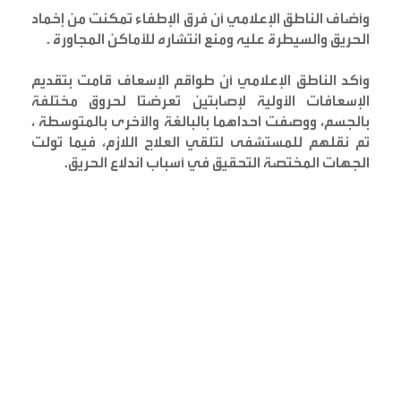
وأضاف الناطق الإعلامي أن فرق الإطفاء تمكنت من إخماد
الحريق والسيطرة عليه ومنع انتشاره للأماكن المجاورة
.
وأكد الناطق الإعلامي أن طواقم الإسعاف قامت بتقديم
الإسعافات الأولية لإصابتين تعرضتا لحروق مختلفة
بالجسم، ووصفت احداهما بالبالغة والأخرى بالمتوسطة ،
تم نقلهم للمستشفى لتلقي العلاج اللازم، فيما تولت
الجهات المختصة التحقيق في أسباب اندلاع الحريق
.