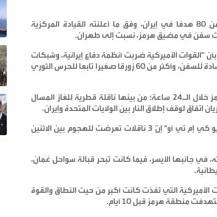
نفذ الجيش الأميركي ضربات استهدفت أكثر من 80 هدفا في إيران، وفق ما أعلنته القيادة المركزية
ثلاث سفن في مضيق هرمز، نسبت إلى طهران
.
ن "القوات الأميركية ضربت أنظمة دفاع إيرانية، وشبكات
للقيادة، ومواقع رادار ساحلية، وقدرات صواريخ مضادة للسفن، وأكثر من 60 زورقا صغيرا تابعا للحرس الثوري
وكانت 3 سفن تعرضت لهجمات في مضيق هرمز خلال الـ24 ساعة؛ من بينها ناقلة قطرية للغاز المسال
اتفاق لوقف إطلاق النار بين الولايات المتحدة وإيران
.
وقالت هيئة عمليات التجارة البحرية البريطانية "يو كي إم تي أو" إنّ 3 ناقلات تعرضت للهجوم بين الاثنين
، في جانبها الأيسر، فيما كانت تبحر قبالة سواحل عُمان،
يطانية
.
لأميركية التي نُفذت كانت أكبر من حيث النطاق والقوة
.