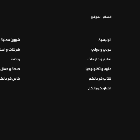
أقسام الموقع
الرئيسية
شؤون محلية
عربي و دولي
شركات و استث
تعليم و جامعات
رياضة
علوم و تكنولوجيا
صحة و جمال
كتاب كرمالكم
خاص كرمالك
اطباق كرمالكم