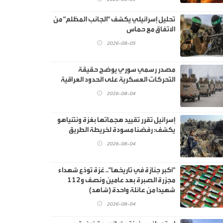
تحليل إسرائيلي يكشف "الجانب المظلم" من
الاتفاق مع حماس
2026-08-05
مصدر رسمي سوري يوضح حقيقة
التحركات العسكرية على الحدود العراقية
2026-08-04
إسرائيل تقرر تقييد هجماتها بغزة ونتنياهو
يكشف: رفضنا مسودة لخريطة الطريق
2026-08-04
"أكبر جنازة في تاريخها".. غزة تودّع شهداء
مجزرة الصبرة بعد عامين ونصف و112
شهيدا من عائلة واحدة (شاهد)
2026-08-04