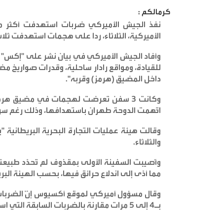
كرمالكم :
الأميركية، الثلاثاء، ردا على هجمات استهدفت 
وأفاد الجيش الأميركي في بيان نشر على "إكس" بأ
داخل المضيق (هرمز) وقربه
".
اتّهمت الدوحة طهران باستهدافها، وذلك رغم سريان 
والثلاثاء
.
وأُصيبت السفينة الأولى بمقذوف لم تُحدّد طبيعته
مما أدّى إلى اندلاع حرائق فيها، بحسب الهيئة البر
وقال مسؤول أميركي لموقع أكسيوس إنّ الضربات ا
بـ4 إلى 5 مرات مقارنة بالضربات السابقة التي استهدفت منطقة هرمز قبل 10 أيام