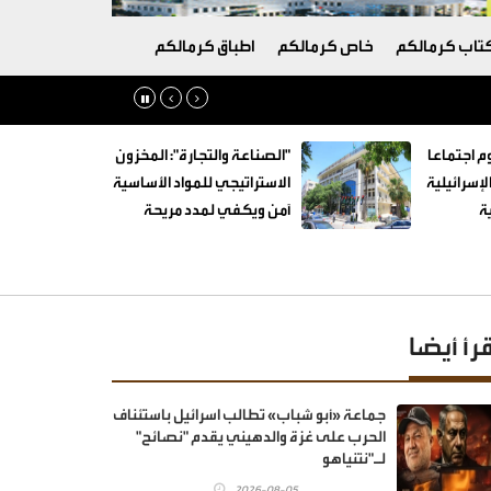
تاب كرمالكم
خاص كرمالكم
اطباق كرمالكم
م اجتماعا
"الصناعة والتجارة": المخزون
لإسرائيلية
الاستراتيجي للمواد الأساسية
ة
آمن ويكفي لمدد مريحة
قرأ أيضا
جماعة «أبو شباب» تطالب اسرائيل باستئناف
الحرب على غزة والدهيني يقدم "نصائح"
لـ"نتنياهو
2026-08-05