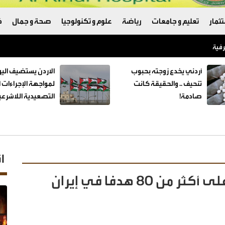
ثمار
تعليم و جامعات
رياضة
علوم و تكنولوجيا
صحة و جمال
ك
رفية
أردني يخدع زوجته بحبوب
الاردن يستضيف اليو
تنحيف .. والحقيقة كانت
لمواجهة الإجراءات ا
صادمة!
التصعيدية اللاشرعي
ا
الجيش الأميركي ينفذ ضربات على أكثر من 80 هدفا في إيران