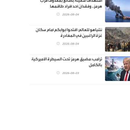
استهداف سفينة بضائع بمقذوف قرب
هرمز.. وفقدان أحد أفراد طاقمها
2026-08-04
نتنياهو للعالم: افتحوا أبوابكم أمام سكان
غزة الراغبين في المغادرة
2026-08-04
ترامب: مضيق هرمز تحت السيطرة الأميركية
بالكامل
2026-08-03