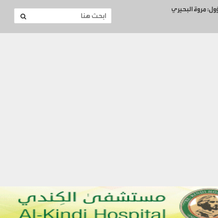
ؤول: مروة البحيري