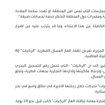
ممارسات التي تمس أمن المنطقة أو تهدد سلامة الملاحة
مية ومقدرات دول المنطقة للخطر خدمة لحسابات ضيقة
".
الكاملة عن هذا الاعتداء، وما قد يترتب عليه من أضرار
جزيرة تعرض ناقلة الغاز المسال القطرية "الركيات
" (Al
يلة الماضية
.
تشير إلى أن "الركيات" -التي تحمل رقم التسجيل البحري
رشال، وترتبط ملكيتها وإدارتها التجارية بجهات قطرية، وتبلغ
.
يات" تحركت خلال رحلتها الأخيرة في نطاق واسع في بحر
ستانية
.
وتُظهر مراجعة بيانات منصة مارين ترافيك أن آخر إشارة معلنة لناقلة الغاز "الركيات" كانت قبل نحو 18 يوما،