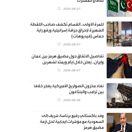
للدفاع المشترك"
2026-08-07
للمرة الأولى.. القسام تكشف صاحب اللقطة
الشهيرة لإحراق جرافة إسرائيلية ورفع راية
حماس (فيديوهات)
2026-08-07
تفاصيل الاتفاق حول مضيق هرمز بين عُمان
وإيران.. يُعلن خلال أيام ويمتد لشهرين
2026-08-07
نفاد مخزون الصواريخ الأميركية يفجّر خلافًا
بين ترامب والبنتاغون
2026-08-06
وفد باكستاني رفيع برئاسة شريف إلى
السعودية مع مؤشرات ايجابية لحل أزمة
مضيق هرمز