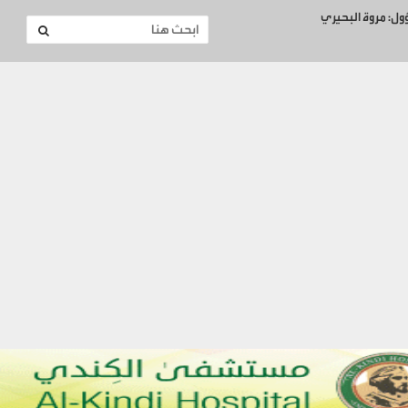
ؤول: مروة البحيري