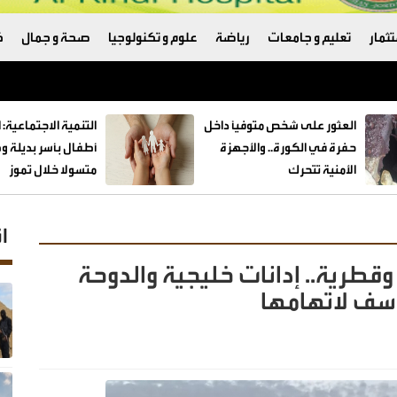
ثمار
تعليم و جامعات
رياضة
علوم و تكنولوجيا
صحة و جمال
ك
العثور على شخص متوفيًا داخل
حفرة في الكورة.. والأجهزة
الأمنية تتحرك
متسولا خلال تموز
ا
طرية.. إدانات خليجية والدوحة
سف لاتهامها