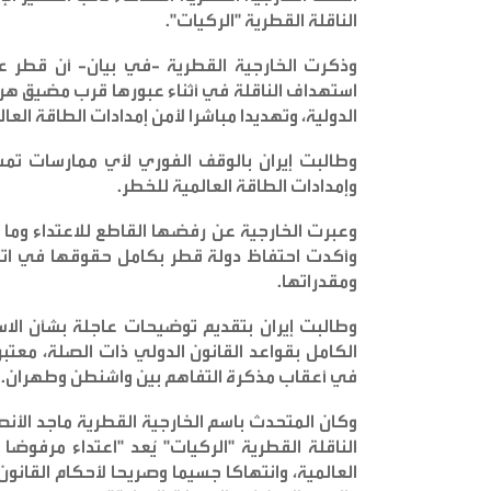
الناقلة القطرية "الركيات
".
وذكرت الخارجية القطرية -في بيان- أن قطر عب
استهداف الناقلة في أثناء عبورها قرب مضيق هرمز
الدولية، وتهديدا مباشرا لأمن إمدادات الطاقة الع
وطالبت إيران بالوقف الفوري لأي ممارسات تم
وإمدادات الطاقة العالمية للخطر
.
وعبرت الخارجية عن رفضها القاطع للاعتداء وما ي
وأكدت احتفاظ دولة قطر بكامل حقوقها في اتخاذ
ومقدراتها
.
وطالبت إيران بتقديم توضيحات عاجلة بشأن الاست
الكامل بقواعد القانون الدولي ذات الصلة، معتب
في أعقاب مذكرة التفاهم بين واشنطن وطهران
.
وكان المتحدث باسم الخارجية القطرية ماجد ال
الناقلة القطرية "الركيات" يُعد "اعتداء مرفوضا
العالمية، وانتهاكا جسيما وصريحا لأحكام القانون 