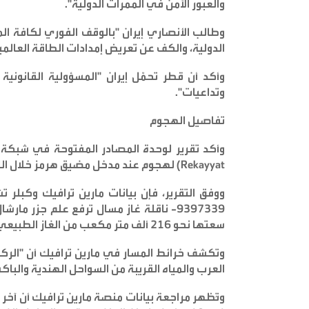
والعبور الآمن في الممرات الدولية
".
وطالب الأنصاري إيران "بالوقف الفوري لكافة ال
الدولية، والكف عن تعريض إمدادات الطاقة العال
وأكد أن قطر تحمّل إيران "المسؤولية القانونية 
وتداعيات
".
تفاصيل الهجوم
وأكد تقرير لوحدة المصادر المفتوحة في شبكة ال
Rekayyat)
لهجوم عند مدخل مضيق هرمز خلال الل
ووفق التقرير، فإن بيانات مارين ترافيك وكبلر 
9397339- ناقلة غاز مسال ترفع علم جزر ما
سعتها نحو 216 ألف متر مكعب من الغاز الطبيعي المسال
وتكشف خرائط المسار في مارين ترافيك أن "الرك
العرب والمياه القريبة من السواحل الهندية والباك