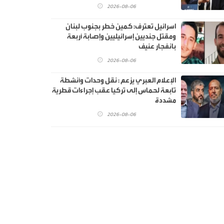
2026-08-06
اسرائيل تعترف: كمين خطر بجنوب لبنان
ومقتل جنديين إسرائيليين وإصابة أربعة
بانفجار عنيف
2026-08-06
الإعلام العبري يزعم : نقل وحدات وأنشطة
تابعة لحماس إلى تركيا عقب إجراءات قطرية
مشددة
2026-08-06