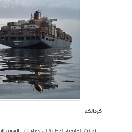
كرمالكم :
أعلنت الخارجية القطرية استدعاء نائب السفير ا