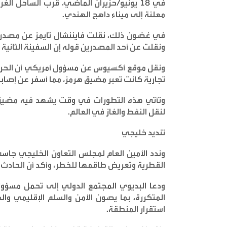
معلنة إلى ميناء داهج الهندي
.
في غضون ذلك، نقلت فايننشال تايمز عن مصدري
ونقلت عن أحد المصدرين قوله إن السفينة الثانية 
ونقل موقع أكسيوس عن مسؤول أمريكي أن الحرس 
تجارية كانت تعبر مضيق هرمز، مما أسفر عن إصاب
وتأتي هذه التطورات في وقت يشهد فيه مضيق هرم
لنقل النفط والغاز في العالم
.
تنديد خليجي
وندد الأمين العام لمجلس التعاون الخليجي جاسم 
القطرية وتعريض طاقمها للخطر، وأكد أن الحادث 
ودعا البديوي المجتمع الدولي إلى تحمل مسؤوليات
المتكررة، بما يصون الأمن والسلم الإقليمي والد
استقرار المنطقة
.