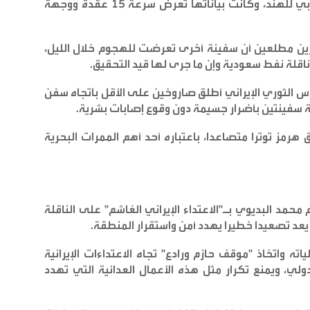
في 18 يونيو/حزيران الماضي، قرب الساحل الغربي للهند، وكانت بياناتها تعرض سرعة 15 عقدة ووجهة
ن مطلعين أن سفينة أخرى تعرضت للهجوم خلال الليل،
ناقلة نفط سعودية وإن ما جرى لها قيد التحقيق
.
الثوري الإيراني أطلق صاروخين على الأقل باتجاه سفن
ة سفينتين بأضرار جسيمة دون وقوع إصابات بشرية
.
ز توترا متصاعدا، باعتباره أحد أهم الممرات البحرية
محمد البديوي بـ"الاعتداء الإيراني الغاشم" على الناقلة
يعد تصعيدا خطيرا يهدد أمن واستقرار المنطقة
.
ه واتخاذ "موقف حازم ورادع" تجاه الاعتداءات الإيرانية
ولي، ويمنع تكرار مثل هذه الأعمال العدائية التي تهدد