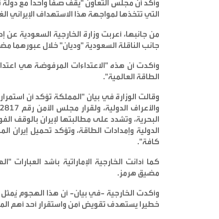
وأكد أن مجلس التعاون "يقف صفا واحدا مع دولة 
التي تتخذها لمواجهة هذا الاستهداف الإيراني الغا
من جانبها، أعربت وزارة الخارجية السعودية عن إد
جانب الناقلة السعودية "وديان" خلال عبورهما مض
وأكدت أن هذه "الاعتداءات المرفوضة هي اعتداء 
الطاقة العالمية
".
وقالت الوزارة في بيان "المملكة تؤكد أن استمرار
البحرية، وتشدد على مطالبتها لإيران بالوقف الف
الدولية وإمدادات الطاقة، وتؤكد تحميل إيران ال
كافة
".
كما أدانت الخارجية الإماراتية بأشد العبارات "ا
مضيق هرمز
.
وأكدت الخارجية -في بيان- أن هذا الهجوم يُمثل ت
خطيرا يستهدف تقويض أمن واستقرار أحد أهم الممر