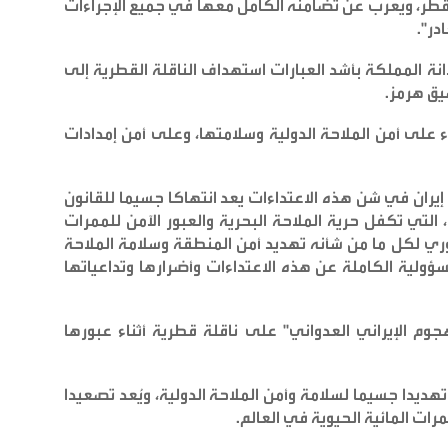
قطر، ويعرب عن تضامنه الكامل معها في جميع الإجراءات
در
".
انة المملكة بأشد العبارات استهداف الناقلة القطرية إلى
يق هرمز
.
على أمن الملاحة الدولية وسلامتها، وعلى أمن إمدادات
 إيران في شن هذه الاعتداءات يعد انتهاكا جسيما للقانون
والأعراف الدولية، ولقرار مجلس الأمن رقم 2817، التي تكفل حرية الملاحة البحرية والعبور الآمن للممرات
وري لكل ما من شأنه تهديد أمن المنطقة وسلامة الملاحة
مسؤولية الكاملة عن هذه الاعتداءات وأضرارها وتداعياتها
لهجوم الإيراني العدواني" على ناقلة قطرية أثناء عبورها
هديدا جسيما لسلامة وأمن الملاحة الدولية، ويُعد تصعيدا
ات المائية الحيوية في العالم
.