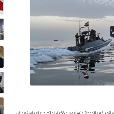
لإيراني في الدوحة وتسليمه مذكرة احتجاج على استهداف