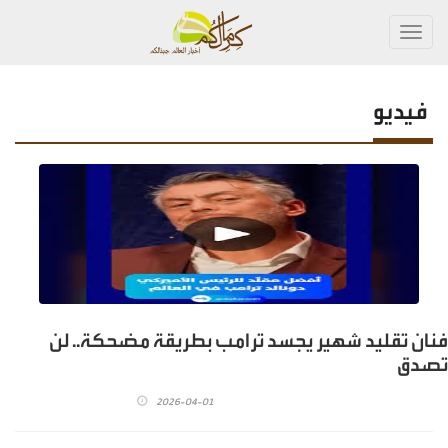
Toggl
navig
فيديو
فنان تقليد شهير يجسد ترامب بطريقة مضحكة.. لن
تصدق
2026-04-01