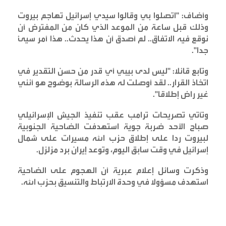
وأضاف: "اتصلوا بي وقالوا سيدي إسرائيل تهاجم بيروت
وذلك قبل ساعة من الموعد الذي كان من المفترض أن
نوقع فيه الاتفاق.. لم أصدق أن هذا يحدث.. هذا أمر سيئ
جدا
".
وتابع قائلا: "ليس لدى بيبي أي قدر من حسن التقدير في
اتخاذ القرار.. لقد أوصلت له هذه الرسالة بوضوح هو أنني
غير راض إطلاقا
".
وتأتي تصريحات ترامب عقب تنفيذ الجيش الإسرائيلي
صباح الأحد ضربة جوية استهدفت الضاحية الجنوبية
لبيروت ردا على إطلاق حزب الله مسيرات على شمال
إسرائيل في وقت سابق اليوم، وتوعد إيران برد مزلزل
.
وذكرت وسائل إعلام عبرية أن الهجوم على الضاحية
استهدف مسؤولا في وحدة الارتباط والتنسيق بحزب الله
.