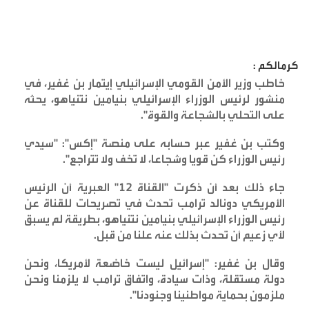
كرمالكم :
خاطب وزير الأمن القومي الإسرائيلي إيتمار بن غفير، في
منشور لرئيس الوزراء الإسرائيلي بنيامين نتنياهو، يحثه
على التحلي بالشجاعة والقوة
".
وكتب بن غفير عبر حسابه على منصة "إكس": "سيدي
رئيس الوزراء كن قويا وشجاعا، لا تخف ولا تتراجع
".
جاء ذلك بعد أن ذكرت "القناة 12" العبرية أن الرئيس
الأمريكي دونالد ترامب تحدث في تصريحات للقناة عن
رئيس الوزراء الإسرائيلي بنيامين نتنياهو، بطريقة لم يسبق
لأي زعيم أن تحدث بذلك عنه علنا من قبل
.
وقال بن غفير: "إسرائيل ليست خاضعة لأمريكا، ونحن
دولة مستقلة، وذات سيادة، واتفاق ترامب لا يلزمنا ونحن
ملزمون بحماية مواطنينا وجنودنا
".