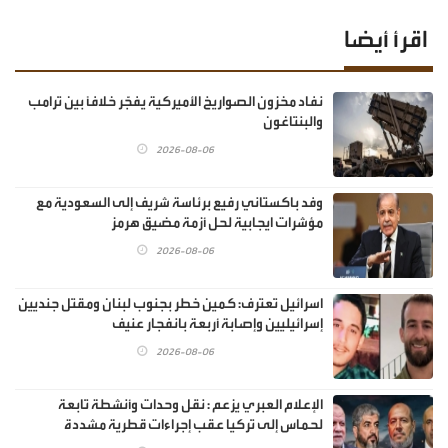
اقرأ أيضا
نفاد مخزون الصواريخ الأميركية يفجّر خلافًا بين ترامب
والبنتاغون
2026-08-06
وفد باكستاني رفيع برئاسة شريف إلى السعودية مع
مؤشرات ايجابية لحل أزمة مضيق هرمز
2026-08-06
اسرائيل تعترف: كمين خطر بجنوب لبنان ومقتل جنديين
إسرائيليين وإصابة أربعة بانفجار عنيف
2026-08-06
الإعلام العبري يزعم : نقل وحدات وأنشطة تابعة
لحماس إلى تركيا عقب إجراءات قطرية مشددة