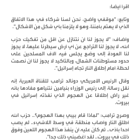
اقرأ أيضا
:
وتابع: "موقفي واضح، نحن لسنا شركاء في هذا الاتفاق
الذي لا يهتم بأمننا، وهو لا يلزمنا بأي شكل من الأشكال
".
وأضاف: "لا يجوز لنا أن نتنازل عن أقل من تفكيك حزب
الله، لا يجوز لنا التراجع عن أي أرض سيطرنا عليها، لا يجوز
لنا العودة إلى وضع يجلس فيه آلاف المسلحين على
حدود مستوطنات الشمال، وبالتأكيد لا يجوز لنا أن نصمت
لحظة أمام إطلاق النار تجاه إسرائيل
".
وقال الرئيس الأمريكي دونالد ترامب للقناة العبرية إنه
نقل رسالة إلى رئيس الوزراء بنيامين نتنياهو مفادها بأنه
غير راض إطلاقا عن الهجوم الذي نفذته إسرائيل في
بيروت
.
وصرح ترامب: "لماذا قام بيبي بهذا الهجوم؟.. حزب الله
أطلق النار وأصاب منطقة في وسط اللاشيء.. لم يصب
أحدا بأذى.. ثم كان عليه أن ينفذ هذا الهجوم اللعين وفوق
ذلك في بيروت.. لقد أغضبني ذلك جدا
".