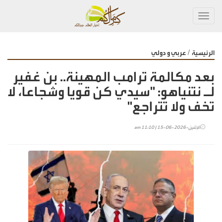
Toggl
navig
/
الرئيسية
عربي و دولي
بعد مكالمة ترامب المهينة.. بن غفير
لـ نتنياهو: "سيدي كن قويا وشجاعا، لا
تخف ولا تتراجع"
الإثنين-2026-06-15 | 11:10 am