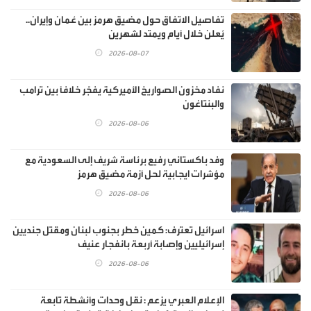
تفاصيل الاتفاق حول مضيق هرمز بين عُمان وإيران..
يُعلن خلال أيام ويمتد لشهرين
2026-08-07
نفاد مخزون الصواريخ الأميركية يفجّر خلافًا بين ترامب
والبنتاغون
2026-08-06
وفد باكستاني رفيع برئاسة شريف إلى السعودية مع
مؤشرات ايجابية لحل أزمة مضيق هرمز
2026-08-06
اسرائيل تعترف: كمين خطر بجنوب لبنان ومقتل جنديين
إسرائيليين وإصابة أربعة بانفجار عنيف
2026-08-06
الإعلام العبري يزعم : نقل وحدات وأنشطة تابعة