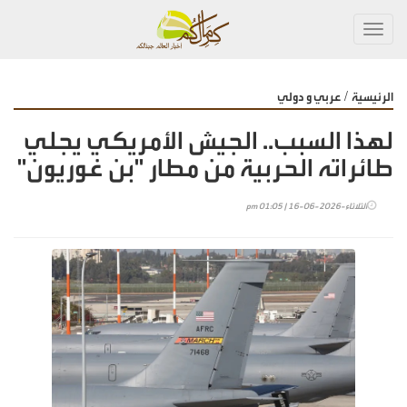
Toggl
navig
/
الرئيسية
عربي و دولي
لهذا السبب.. الجيش الأمريكي يجلي
طائراته الحربية من مطار "بن غوريون"
الثلاثاء-2026-06-16 | 01:05 pm