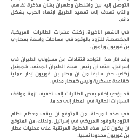
التوصل إليه بين واشنطن وطهران بشأن مذكرة تفاهم،
والتي تهدف إلى تمهيد الطريق لإنهاء الحرب بشكل
دائم
.
في الأشهر الأخيرة، رُكنت عشرات الطائرات الأمريكية
المخصصة للتزود بالوقود في مساحات واسعة بمطاري
بن غوريون ورامون
.
وقد أثار هذا التواجد انتقادات من مسؤولي الطيران في
إسرائيل. حتى أن رئيس هيئة الطيران المدني، شموئيل
زكاي، حذر سابقاً من أن مطار بن غوريون يُدار عملياً
كقاعدة عسكرية وليس كمطار مدني
.
قد يؤدي إخلاء بعض الطائرات إلى تخفيف أزمة مواقف
السيارات الحالية في المطار إلى حد ما
.
في هذه المرحلة، من المتوقع أن يبقى معظم نظام
التزود بالوقود الأمريكي في إسرائيل. ولذلك، من المتوقع
أن يكون تأثير هذه الخطوة المرتقبة على عمليات مطار
بن غوريون محدوداً نسبياً
.