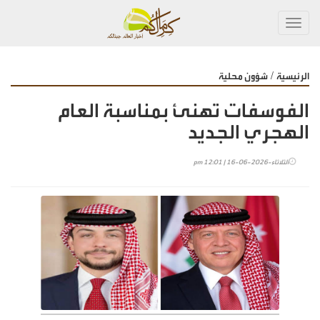
Toggl
navig
/
الرئيسية
شؤون محلية
الفوسفات تهنئ بمناسبة العام
الهجري الجديد
الثلاثاء-2026-06-16 | 12:01 pm