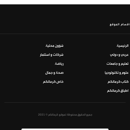
أقسام الموقع
الرئيسية
شؤون محلية
عربي و دولي
شركات و استثمار
تعليم و جامعات
رياضة
علوم و تكنولوجيا
صحة و جمال
كتاب كرمالكم
خاص كرمالكم
اطباق كرمالكم
جميع الحقوق محفوظة لموقع كرمالكم © 2021