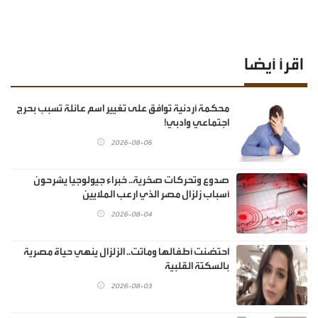
اقرأ أيضا
محكمة أردنية توافق على تغيير اسم عائلة تسبب بحرج
اجتماعي وادبي!
2026-08-06
صدوع وتحركات صخرية.. خبراء جيولوجيا يشرحون
أسباب زلزال مصر الذي ارعب الملايين
2026-08-04
احتضنت أطفالها وماتت.. الزلزال ينهي حياة مصرية
بالسكتة القلبية
2026-08-03