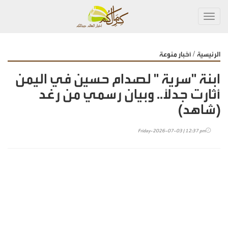
Toggl
navig
/
الرئيسية
أخبار منوعة
ابنة "سرية " لصدام حسين في اليمن
أثارت جدلاً.. وبيان رسمي من رغد
(شاهد)
Friday-2026-07-03 | 12:37 pm