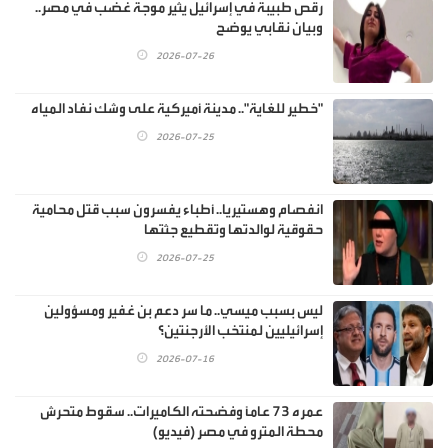
رقص طبيبة في إسرائيل يثير موجة غضب في مصر..
وبيان نقابي يوضح
2026-07-26
"خطير للغاية".. مدينة أميركية على وشك نفاد المياه
2026-07-25
انفصام وهستيريا.. أطباء يفسرون سبب قتل محامية
حقوقية لوالدتها وتقطيع جثتها
2026-07-25
ليس بسبب ميسي.. ما سر دعم بن غفير ومسؤولين
إسرائيليين لمنتخب الأرجنتين؟
2026-07-16
عمره 73 عاماً وفضحته الكاميرات.. سقوط متحرش
محطة المترو في مصر (فيديو)