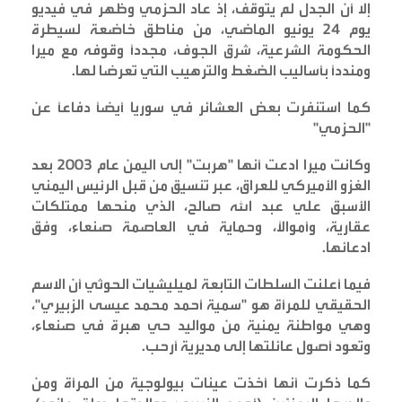
إلا أن الجدل لم يتوقف، إذ عاد الحزمي وظهر في فيديو
يوم 24 يونيو الماضي، من مناطق خاضعة لسيطرة
الحكومة الشرعية، شرق الجوف، مجدداً وقوفه مع ميرا
ومندداً بأساليب الضغط والترهيب التي تعرضا لها
.
كما استنفرت بعض العشائر في سوريا أيضاً دفاعاً عن
"الحزمي
"
وكانت ميرا ادعت أنها "هربت" إلى اليمن عام 2003 بعد
الغزو الأميركي للعراق، عبر تنسيق من قبل الرئيس اليمني
الأسبق علي عبد الله صالح، الذي منحها ممتلكات
عقارية، وأموالاً، وحماية في العاصمة صنعاء، وفق
ادعائها
.
فيما أعلنت السلطات التابعة لميليشيات الحوثي أن الاسم
الحقيقي للمرأة هو "سمية أحمد محمد عيسى الزبيري"،
وهي مواطنة يمنية من مواليد حي هبرة في صنعاء،
وتعود أصول عائلتها إلى مديرية أرحب
.
كما ذكرت أنها أخذت عينات بيولوجية من المرأة ومن