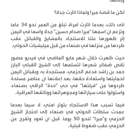
لكن ما قصة ميرا ولماذا أثارت جدلاً؟
أتى ذلك، بعدما أثارت امرأة تبلغ من العمر نحو 34 عاماً
وتزعم أن اسمها "ميرا صدام حسين" جدلاً واسعاً في اليمن
إثر ظهورها علناً للاستنجاد بالمشايخ والقبائل عقب
طردها من منزلها في صنعاء من قبل ميليشيات الحوثي
.
حيث ظهرت خلال شهر مايو الماضي في فيديو مصور
تقص ضفائر شعرها لتسلمها إلى الشيخ القبلي البارز
حمد بن راشد فدغم الحزمي، مستنجدة به وبقبائل اليمن
لحمايتها واستعادة حقها، بعد إعلانها أن عناصر مسلحة
طردوها من "فيلتها" في حي "حدة" الراقي بصنعاء،
واستولوا على سياراتها ومجوهراتها ووثائقها العراقية
.
فيما تسبب هذا الاستنجاد بتوتر أمني، لا سيما بعدما
عمدت سلطات الحوثي في صنعاء إلى احتجاز الشيخ
الحزمي و"ميرا" لنحو 50 يوماً. قبل أن تعود وتفرج عن
الحزمي عقب ضغوط قبلية
.