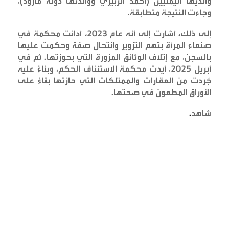
والديها اليمنيّين (أحمد الزبيري ووالدتها دولة مازود)،
وجاءت النتيجة متطابقة
.
إلى ذلك، أشارت إلى أنه عام 2023، أدانت محكمة في
صنعاء المرأة بتهم التزوير وانتحال صفة وحكمت عليها
بالسجن، مع إتلاف الوثائق المزورة التي بحوزتها. ثم في
أبريل 2025، أيدت محكمة الاستئناف الحكم، وبناءً عليه
جُردت من العقارات والممتلكات التي حازتها بناءً على
الأوراق المطعون في صحتها
.
شاهد
.