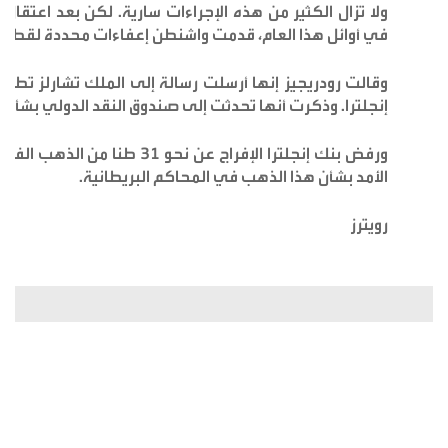
ولا تزال الكثير من هذه الإجراءات سارية. لكن بعد اعتقال 
في أوائل هذا العام، قدمت واشنطن إعفاءات محددة لقطاع ا
وقالت رودريجيز إنها أرسلت رسالة إلى الملك تشارلز تطل
إنجلترا. وذكرت أنها تحدثت إلى صندوق النقد الدولي بشأن ال
ورفض بنك إنجلترا الإفراج عن ن
الأمد بشأن هذا الذهب في المحاكم البريطانية.
رويترز