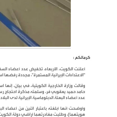
كرمالكم :
أعلنت الكويت، الأربعاء، تخفيض عدد أعضاء السفا
"الاعتداءات الإيرانية المستمرة"، مجددة رفضها ا
وقالت وزارة الخارجية الكويتية، في بيان، إنها است
حامد حميد يعقوبي فر، وسلمته مذكرة احتجاج رسمي
عدد أعضاء البعثة الدبلوماسية الإيرانية لدى البلاد
.
وأوضحت أنها أبلغته باعتبار اثنين من أعضاء الب
هويتهما)، وطلبت مغادرتهما أراضي دولة الكويت خلال