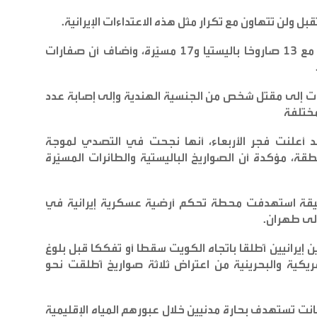
قبل ولن تتهاون مع تكرار مثل هذه الاعتداءات الإيرانية
.
من جانبه، قال الجيش الكويتي إنه رصد وتعامل مع 13 صاروخا باليستيا و17 مسيّرة، وأضاف أن صفارات
 أدت إلى مقتل شخص من الجنسية الهندية وإلى إصابة عدد
مختلفة
قد أعلنت فجر الأربعاء، أنها نجحت في التصدي لموجة
ة، مؤكدة أن الصواريخ الباليستية والطائرات المسيّرة
دقيقة استهدفت محطة تحكم أرضية عسكرية إيرانية في
إلى طهران
.
يرانيين أُطلقا باتجاه الكويت سقطا أو تفككا قبل بلوغ
يكية والبحرينية من اعتراض ثلاثة صواريخ أُطلقت نحو
انت تستهدف بحارة مدنيين خلال عبورهم المياه الإقليمية