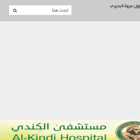
ؤول: مروة البحيري