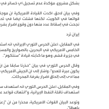
بشكل مشروع، مؤكدة عدم تسجيل أي خسائر في ص
وفي بيان لاحق، أكدت القيادة الأمريكية أن موجة
قواتها في الكويت، لكنها فشلت أيضا في تحقيق
نجحت في إسقاط عدد منها دون وقوع أضرار بشرية 
إيران ترد
في المقابل، أعلن الحرس الثوري الإيراني أنه ا
الخامس الأمريكي في البحرين، بالصواريخ والمسيّر
في جزيرة قشم، وهو ما كذّبته قيادة "سنتكوم
".
وقال الحرس الثوري في بيان "حذرنا سابقا من أن 
يكون عبرة للعدو"، وأشار إلى أن الجيش الأمريكي
مما أدى إلى إلحاق أضرار بغرفة المحركات
.
وفي المقابل، أعلن الحرس الثوري أنه استهدف سفين
استهداف ناقلة النفط الإيرانية، و"انتهاك قواعد ع
وتوعد البيان القوات الأمريكية، محذرا من أن "
باهظا
".