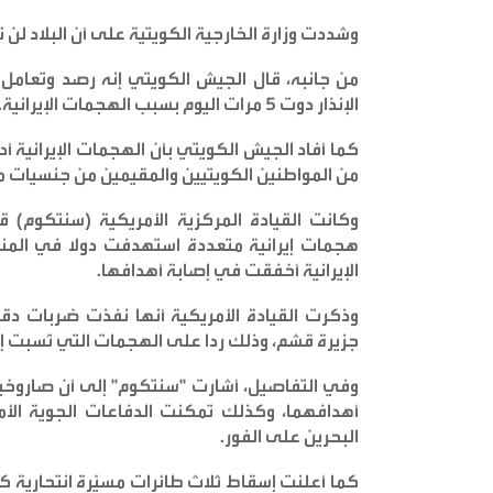
وشددت وزارة الخارجية الكويتية على أن البلاد لن ت
الإنذار دوت 5 مرات اليوم بسبب الهجمات الإيرانية
.
كما أفاد الجيش الكويتي بأن الهجمات الإيرانية
من المواطنين الكويتيين والمقيمين من جنسيات 
وكانت القيادة المركزية الأمريكية (سنتكوم) 
هجمات إيرانية متعددة استهدفت دولا في المنطق
الإيرانية أخفقت في إصابة أهدافها
.
وذكرت القيادة الأمريكية أنها نفذت ضربات 
جزيرة قشم، وذلك ردا على الهجمات التي نُسبت 
وفي التفاصيل، أشارت "سنتكوم" إلى أن صاروخين إ
أهدافهما، وكذلك تمكنت الدفاعات الجوية الأمر
البحرين على الفور
.
كما أعلنت إسقاط ثلاث طائرات مسيّرة انتحارية ك