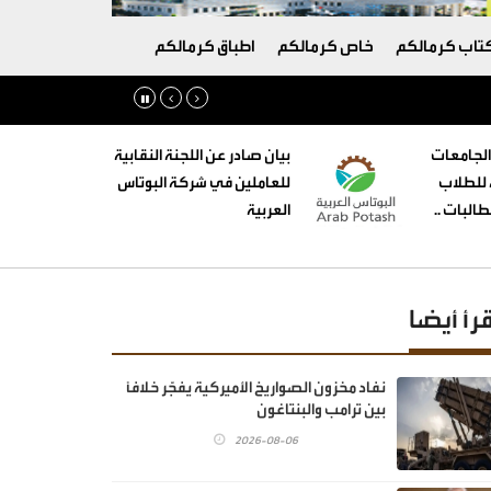
تاب كرمالكم
خاص كرمالكم
اطباق كرمالكم
الجامعات
بيان صادر عن اللجنة النقابية
ه للطلاب
للعاملين في شركة البوتاس
البات ..
العربية
قرأ أيضا
نفاد مخزون الصواريخ الأميركية يفجّر خلافًا
بين ترامب والبنتاغون
2026-08-06