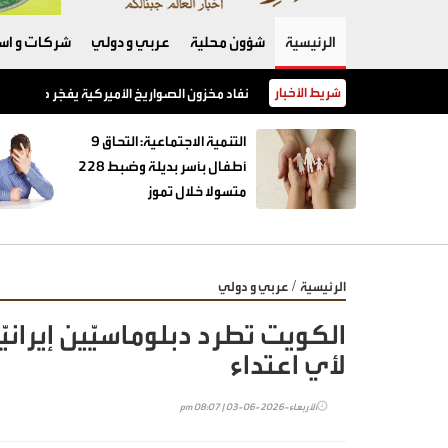
الرئيسية
شؤون محلية
عربي و دولي
شركات و است
شريط الأخبار
نفاد مخزون الصواريخ الأميركية يفجّر خلافًا بين 
‏التنمية الاجتماعية: التحاق 9
أطفال بأسر بديلة وضبط 228
متسولا خلال تموز
/
الرئيسية
عربي و دولي
الكويت تطرد دبلوماسيَّين إيراني
لأي اعتداء
الأربعاء-2026-06-03 | 08:07 pm