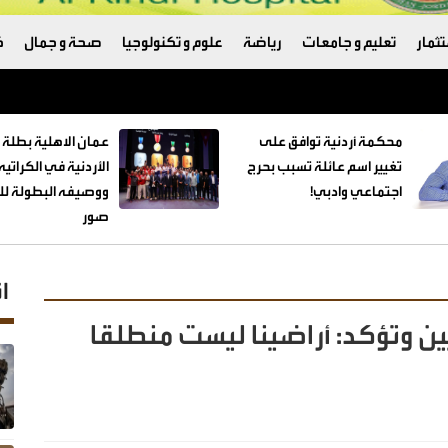
ثمار
تعليم و جامعات
رياضة
علوم و تكنولوجيا
صحة و جمال
ك
ترامب والبنتاغون
محكمة أردنية توافق على
عمان الاهلية بطلة 
تغيير اسم عائلة تسبب بحرج
الأردنية في الكراتي
اجتماعي وادبي!
ووصيفه البطولة للط
صور
ا
َّين وتؤكد: أراضينا ليست منطلقا