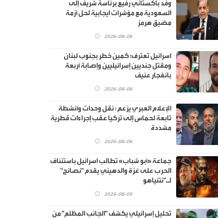
وفد باكستاني رفيع برئاسة شريف إلى
السعودية مع مؤشرات ايجابية لحل أزمة
مضيق هرمز
2026-08-06
اسرائيل تعترف: كمين خطر بجنوب لبنان
ومقتل جنديين إسرائيليين وإصابة أربعة
بانفجار عنيف
2026-08-06
الإعلام العبري يزعم : نقل وحدات وأنشطة
تابعة لحماس إلى تركيا عقب إجراءات قطرية
مشددة
2026-08-06
جماعة «أبو شباب» تطالب اسرائيل باستئناف
الحرب على غزة والدهيني يقدم "نصائح"
لـ"نتنياهو
2026-08-05
تحليل إسرائيلي يكشف "الجانب المظلم" من