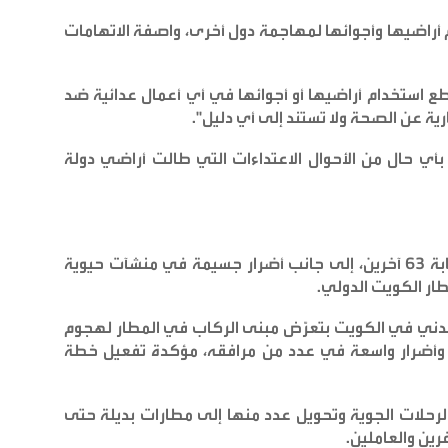
أراضيها وأجوائها لمهاجمة دول أخرى، واصفة الاتهامات
 استخدام أراضيها أو أجوائها في أي أعمال عدائية ضد
عارية عن الصحة ولا تستند إلى أي دليل
".
 بأي حال من الأحوال الاعتداءات التي طالت أراضي دولة
وأعلنت وزارة الصحة الكويتية مقتل شخص وإصابة 63 آخرين، إلى جانب أضرار جسيمة في منشآت حيوية
ار الكويت الدولي
.
لمدني في الكويت بتعرّض مبنى الركاب في المطار لهجوم
ت وأضرار واسعة في عدد من مرافقه، مؤكدة تفعيل خطة
رحلات الجوية وتحويل عدد منها إلى مطارات بديلة حتى
رين والعاملين
.