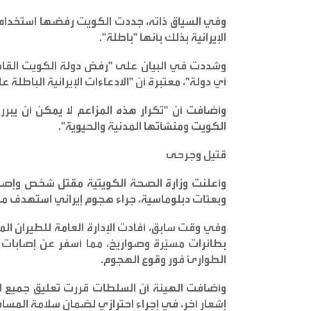
وفي السياق ذاته، جددت الكويت رفضها استخدام 
الإيرانية بذلك بأنها "باطلة
".
وشددت في البيان على "رفض دولة الكويت القاطع
أي دولة"، معتبرة أن "الادعاءات الإيرانية الباطلة 
وأضافت أن "تكرار هذه المزاعم لا يمكن أن يبرر
الكويت ومنشآتها المدنية والحيوية
".
قتيل وجرحى
وبعثات دبلوماسية، جراء هجوم إيراني استهدف مط
وفي وقت سابق، أفادت الإدارة العامة للطيران ا
بطائرات مسيّرة وصواريخ، مما أسفر عن إصابا
الطوارئ فور وقوع الهجوم
.
وأضافت الهيئة أن السلطات قررت تعليق جميع ال
إشعار آخر، في إجراء احترازي لضمان سلامة المساف