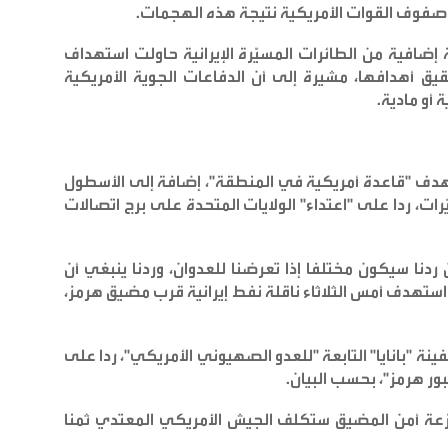
فوف القوات الأمريكية نتيجة هذه الهجمات
.
 إضافية من الطائرات المسيّرة الإيرانية حاولت استهداف
 أهدافها، مشيرة إلى أن الدفاعات الجوية الأمريكية
أو مادية
.
ستهدف "قاعدة أمريكية في المنطقة"، إضافة إلى الأسطول
ات، ردا على "اعتداء" الولايات المتحدة على برج اتصالات
ردنا سيكون مختلفا إذا تعرضنا للعدوان، وردنا ينبغي أن
 استهدف أمس الثلاثاء ناقلة نفط إيرانية قرب مضيق هرمز،
ة "بانايا" التابعة "للعدو الصهيوني الأمريكي"، ردا على
بور هرمز"، بحسب البيان
.
زعزعة أمن المضيق ستكلف الجيش الأمريكي المعتدي ثمنا