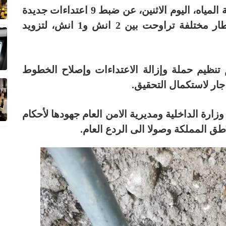
كشفت وزارة المياه والري/ سلطة المياه، اليوم الاثنين، عن ضبط 9 اعتداءات جديدة
على خطوط المياه في منطقة ناعور، بأقطار مختلفة تراوحت بين 2 انش و1 انش، لتزويد
تنظيم حملة وإزالة الاعتداءات وإصلاح الخطوط
جار لاستكمال التحقيق.
زارة الداخلية ومديرية الامن العام جهودها لأحكام
 المملكة وصولا الى الردع العام.