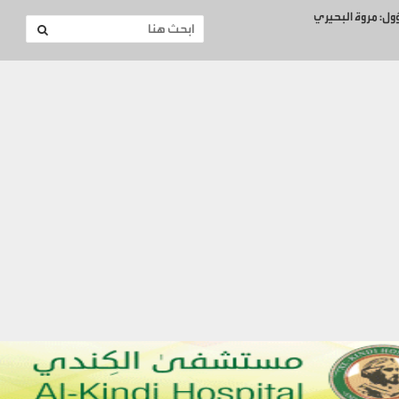
ؤول: مروة البحيري