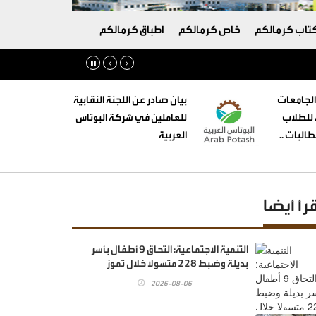
تاب كرمالكم
خاص كرمالكم
اطباق كرمالكم
الجامعات
بيان صادر عن اللجنة النقابية
ه للطلاب
للعاملين في شركة البوتاس
البات ..
العربية
قرأ أيضا
‏التنمية الاجتماعية: التحاق 9 أطفال بأسر
بديلة وضبط 228 متسولا خلال تموز
2026-08-06