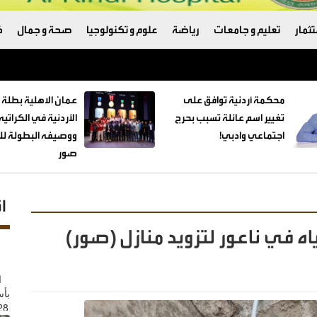
ثمار
تعليم و جامعات
رياضة
علوم و تكنولوجيا
صحة و جمال
ك
ترامب والبنتاغون
محكمة أردنية توافق على
عمان الاهلية بطلة 
تغيير اسم عائلة تسبب بحرج
الأردنية في الكراتي
اجتماعي وادبي!
ووصيفه البطولة للط
صور
ا
 في ناعور لتزويد منازل (صور)