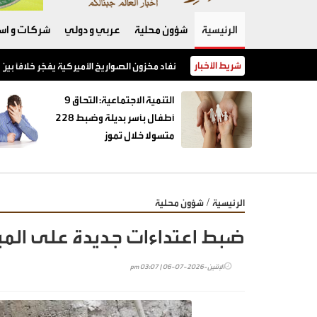
الرئيسية
شؤون محلية
عربي و دولي
شركات و است
شريط الأخبار
نفاد مخزون الصواريخ الأميركية يفجّر خلافًا بين 
‏التنمية الاجتماعية: التحاق 9
أطفال بأسر بديلة وضبط 228
متسولا خلال تموز
/
الرئيسية
شؤون محلية
ضبط اعتداءات جديدة على المياه
الإثنين-2026-07-06 | 03:07 pm